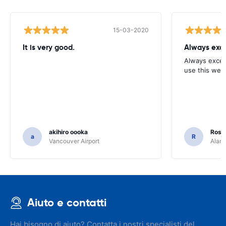
15-03-2020
It is very good.
Always exce
Always excell
use this webs
akihiro oooka
Rosar
a
R
Vancouver Airport
Alamo
Aiuto e contatti
Hai bisogno di aiuto? Contatta i nostri specialisti del