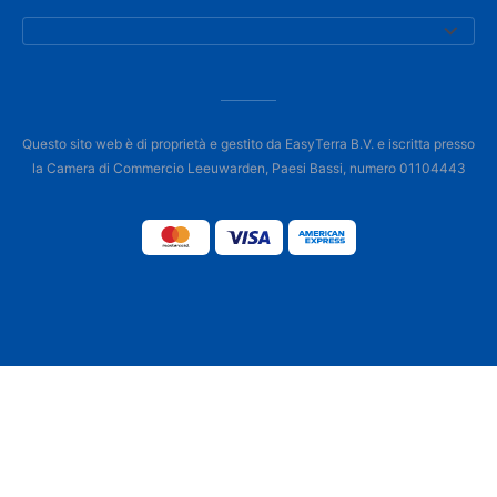
Questo sito web è di proprietà e gestito da EasyTerra B.V. e iscritta presso
la Camera di Commercio Leeuwarden, Paesi Bassi, numero 01104443