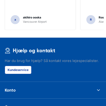
akihiro oooka
Rosar
a
R
Vancouver Airport
Alamo
Hjælp og kontakt
Har du brug for hjælp? Så kontakt vores lejespecialister.
Kundeservice
Konto