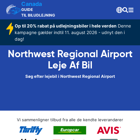
Canada
GUIDE
TIL BILUDLEJNING
Op til 20% rabat på udlejningsbiler i hele verden
Denne
kampagne gælder indtil 11. august 2026 - udnyt den i
dag!
Northwest Regional Airport
Leje Af Bil
Søg efter lejebil i Northwest Regional Airport
Vi sammenligner tilbud fra alle de kendte leverandører