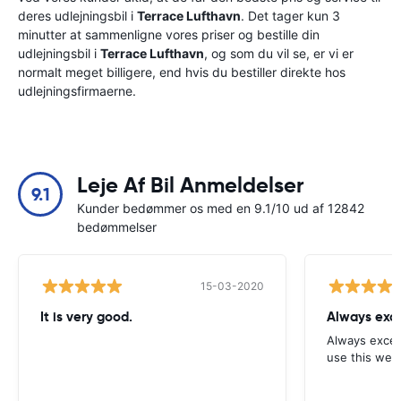
deres udlejningsbil i
Terrace Lufthavn
. Det tager kun 3
minutter at sammenligne vores priser og bestille din
udlejningsbil i
Terrace Lufthavn
, og som du vil se, er vi er
normalt meget billigere, end hvis du bestiller direkte hos
udlejningsfirmaerne.
Leje Af Bil Anmeldelser
9.1
Kunder bedømmer os med en 9.1/10 ud af 12842
bedømmelser
15-03-2020
It is very good.
Always exce
Always excell
use this webs