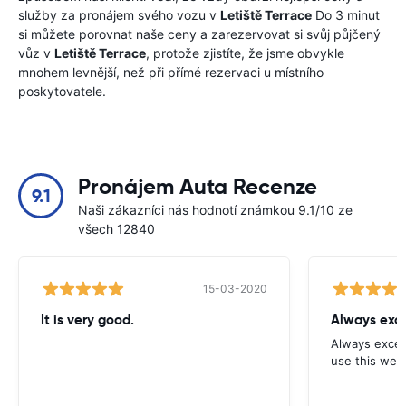
služby za pronájem svého vozu v
Letiště Terrace
Do 3 minut
si můžete porovnat naše ceny a zarezervovat si svůj půjčený
vůz v
Letiště Terrace
, protože zjistíte, že jsme obvykle
mnohem levnější, než při přímé rezervaci u místního
poskytovatele.
Pronájem Auta Recenze
9.1
Naši zákazníci nás hodnotí známkou 9.1/10 ze
všech 12840
15-03-2020
It is very good.
Always exce
Always excell
use this webs