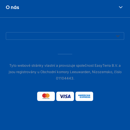
O nás
Tyto webové stránky vlastní a provozuje společnost EasyTerra B.V. a
jsou registrovány u Obchodní komory Leeuwarden, Nizozemsko, číslo
01104443.