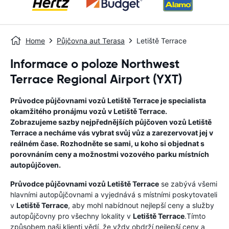
Home
Půjčovna aut Terasa
Letiště Terrace
Informace o poloze Northwest
Terrace Regional Airport (YXT)
Průvodce půjčovnami vozů
Letiště Terrace
je specialista
okamžitého pronájmu vozů v
Letiště Terrace
.
Zobrazujeme sazby nejpřednějších půjčoven vozů
Letiště
Terrace
a necháme vás vybrat svůj vůz a zarezervovat jej v
reálném čase. Rozhodněte se sami, u koho si objednat s
porovnáním ceny a možnostmi vozového parku místních
autopůjčoven.
Průvodce půjčovnami vozů
Letiště Terrace
se zabývá všemi
hlavními autopůjčovnami a vyjednává s místními poskytovateli
v
Letiště Terrace
, aby mohl nabídnout nejlepší ceny a služby
autopůjčovny pro všechny lokality v
Letiště Terrace
.Tímto
způsobem naši klienti vědí, že vždy obdrží nejlepší ceny a