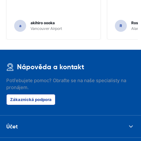
akihiro oooka
Rosar
a
R
Vancouver Airport
Alamo
Nápověda a kontakt
Potřebujete pomoc? Obraťte se na naše specialisty na
pronájem.
Zákaznická podpora
Účet