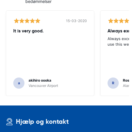
bedømmelser
15-03-2020
It is very good.
Always exce
Always excell
use this webs
akihiro oooka
Rosar
a
R
Vancouver Airport
Alamo
Hjælp og kontakt