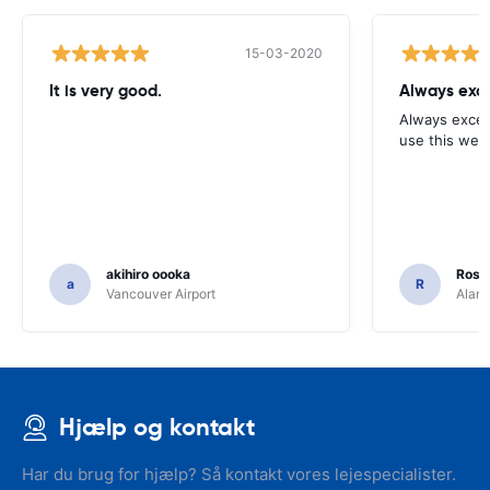
15-03-2020
It is very good.
Always exce
Always excell
use this webs
akihiro oooka
Rosar
a
R
Vancouver Airport
Alamo
Hjælp og kontakt
Har du brug for hjælp? Så kontakt vores lejespecialister.