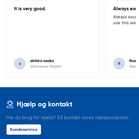
It is very good.
Always exce
Always excell
use this webs
akihiro oooka
Rosar
a
R
Vancouver Airport
Alamo
Hjælp og kontakt
Har du brug for hjælp? Så kontakt vores lejespecialister.
Kundeservice