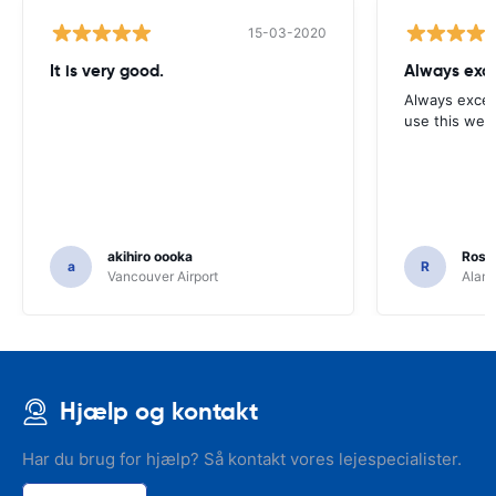
15-03-2020
It is very good.
Always exce
Always excell
use this webs
akihiro oooka
Rosar
a
R
Vancouver Airport
Alamo
Hjælp og kontakt
Har du brug for hjælp? Så kontakt vores lejespecialister.