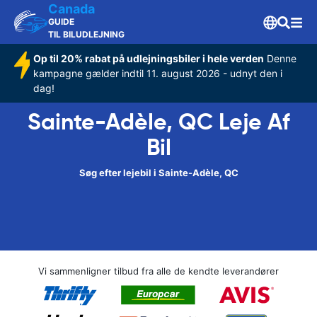
Canada
GUIDE
TIL BILUDLEJNING
Op til 20% rabat på udlejningsbiler i hele verden
Denne
kampagne gælder indtil 11. august 2026 - udnyt den i
dag!
Sainte-Adèle, QC Leje Af
Bil
Søg efter lejebil i Sainte-Adèle, QC
Vi sammenligner tilbud fra alle de kendte leverandører