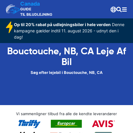
Canada
GUIDE
TIL BILUDLEJNING
Op til 20% rabat på udlejningsbiler i hele verden
Denne
kampagne gælder indtil 11. august 2026 - udnyt den i
dag!
Bouctouche, NB, CA Leje Af
Bil
Søg efter lejebil i Bouctouche, NB, CA
Vi sammenligner tilbud fra alle de kendte leverandører