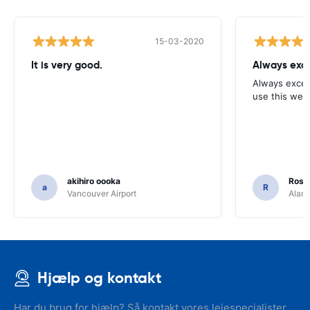
15-03-2020
It is very good.
Always exce
Always excell
use this webs
akihiro oooka
Rosar
a
R
Vancouver Airport
Alamo
Hjælp og kontakt
Har du brug for hjælp? Så kontakt vores lejespecialister.