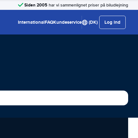
Siden 2005
har vi sammenlignet priser på biludlejning
International
FAQ
Kundeservice
(DK)
Log ind