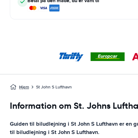
Betal på den måde, du er vant til
Hjem
St John S Lufthavn
Information om St. Johns Lufth
Guiden til biludlejning i
St John S Lufthavn
er en g
til biludlejning i
St John S Lufthavn
.