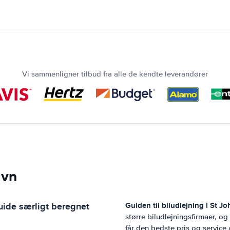
Vi sammenligner tilbud fra alle de kendte leverandører
avn
uide særligt beregnet
Guiden til biludlejning i
St Jo
større biludlejningsfirmaer, o
får den bedste pris og service 