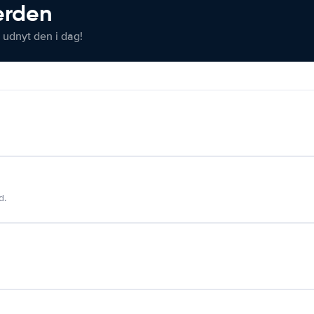
verden
 udnyt den i dag!
d.