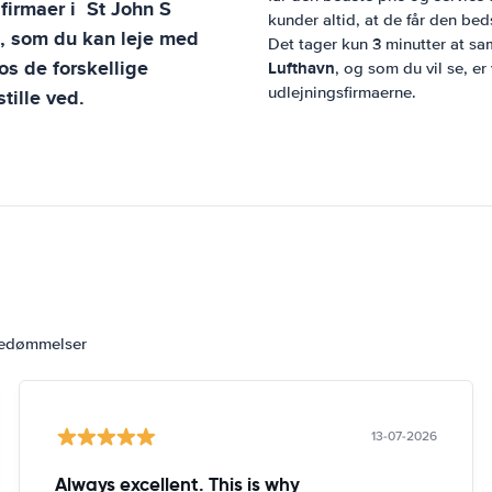
sfirmaer i
St John S
kunder altid, at de får den beds
l, som du kan leje med
Det tager kun 3 minutter at sa
s de forskellige
Lufthavn
, og som du vil se, er
udlejningsfirmaerne.
tille ved.
bedømmelser
13-07-2026
Always excellent. This is why