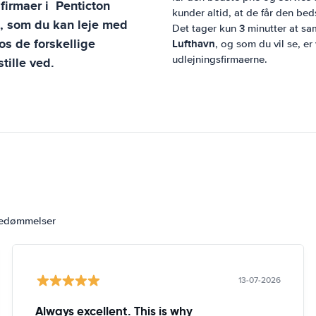
sfirmaer i
Penticton
kunder altid, at de får den beds
l, som du kan leje med
Det tager kun 3 minutter at sa
s de forskellige
Lufthavn
, og som du vil se, er
udlejningsfirmaerne.
tille ved.
bedømmelser
13-07-2026
Always excellent. This is why