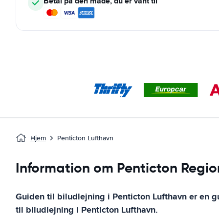
Betal på den måde, du er vant til
Hjem
Penticton Lufthavn
Information om Penticton Regio
Guiden til biludlejning i
Penticton Lufthavn
er en g
til biludlejning i
Penticton Lufthavn
.