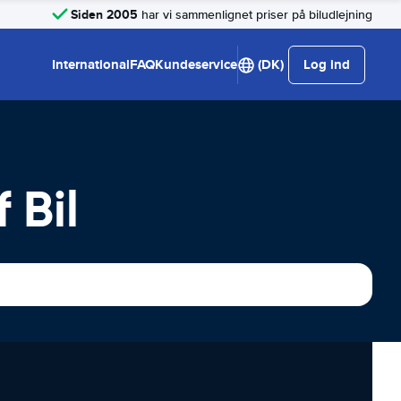
Siden 2005
har vi sammenlignet priser på biludlejning
International
FAQ
Kundeservice
(DK)
Log ind
 Bil