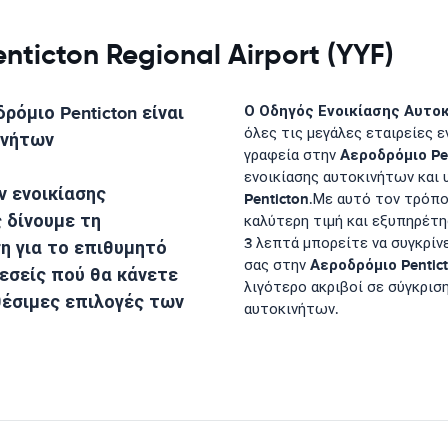
ticton Regional Airport (YYF)
ρόμιο Penticton
είναι
Ο Οδηγός Ενοικίασης Αυτοκ
όλες τις μεγάλες εταιρείες 
ινήτων
Αεροδρόμιο Pe
γραφεία στην
ενοικίασης αυτοκινήτων και 
 ενοικίασης
Penticton
.Με αυτό τον τρόπο
 δίνουμε τη
καλύτερη τιμή και εξυπηρέτ
3 λεπτά μπορείτε να συγκρίν
η για το επιθυμητό
Αεροδρόμιο Pentic
σας στην
εσείς πού θα κάνετε
λιγότερο ακριβοί σε σύγκρισ
θέσιμες επιλογές των
αυτοκινήτων.