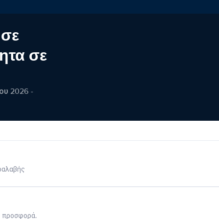
 σε
ητα σε
ου 2026 -
ραλαβής
η προσφορά.