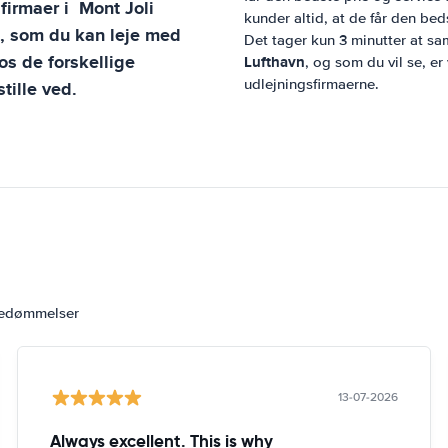
sfirmaer i
Mont Joli
kunder altid, at de får den beds
l, som du kan leje med
Det tager kun 3 minutter at sa
s de forskellige
Lufthavn
, og som du vil se, er
udlejningsfirmaerne.
tille ved.
bedømmelser
13-07-2026
Always excellent. This is why