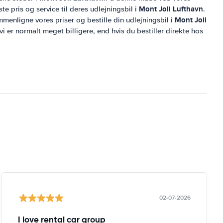
Mont Joli Lufthavn
te pris og service til deres udlejningsbil i
.
Mont Joli
mmenligne vores priser og bestille din udlejningsbil i
 vi er normalt meget billigere, end hvis du bestiller direkte hos
02-07-2026
I love rental car group