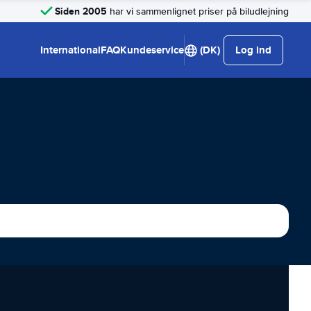
Siden 2005
har vi sammenlignet priser på biludlejning
International
FAQ
Kundeservice
(DK)
Log ind