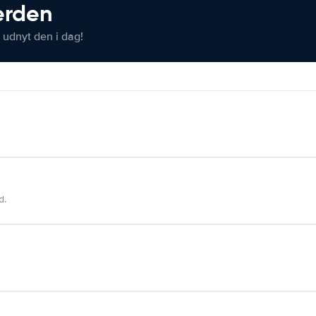
verden
 udnyt den i dag!
d.