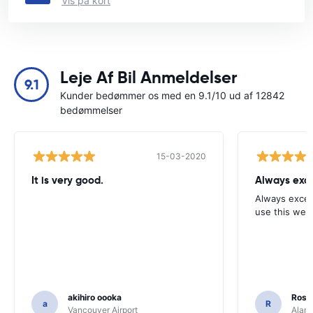
Vis på kort
Leje Af Bil Anmeldelser
9.1
Kunder bedømmer os med en 9.1/10 ud af 12842
bedømmelser
15-03-2020
It is very good.
Always exce
Always excell
use this webs
akihiro oooka
Rosar
a
R
Vancouver Airport
Alamo