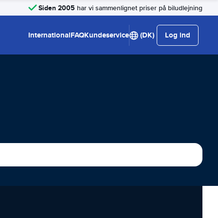
Siden 2005
har vi sammenlignet priser på biludlejning
International
FAQ
Kundeservice
(DK)
Log ind