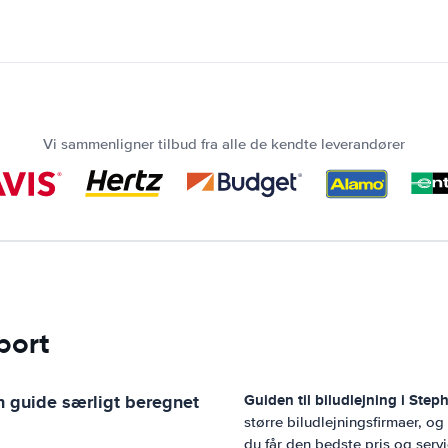
Vi sammenligner tilbud fra alle de kendte leverandører
port
n guide særligt beregnet
Guiden til biludlejning i
Steph
større biludlejningsfirmaer, o
du får den bedste pris og servi