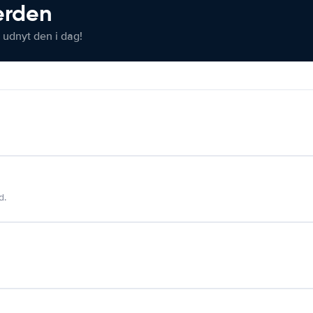
verden
 udnyt den i dag!
d.