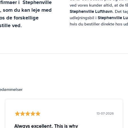
sfirmaer i
Stephenville
ved vores kunder altid, at de få
l, som du kan leje med
Stephenville Lufthavn
. Det ta
s de forskellige
Stephenville L
udlejningsbil i
hvis du bestiller direkte hos u
tille ved.
bedømmelser
13-07-2026
Always excellent. This is why