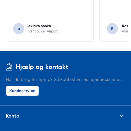
akihiro oooka
Rosar
a
R
Vancouver Airport
Alamo
Hjælp og kontakt
Har du brug for hjælp? Så kontakt vores lejespecialister.
Kundeservice
Konto