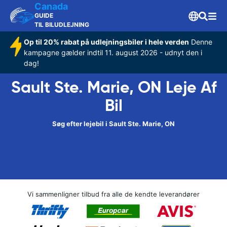
Canada
GUIDE
TIL BILUDLEJNING
Op til 20% rabat på udlejningsbiler i hele verden
Denne
kampagne gælder indtil 11. august 2026 - udnyt den i
dag!
Sault Ste. Marie, ON Leje Af
Bil
Søg efter lejebil i Sault Ste. Marie, ON
Vi sammenligner tilbud fra alle de kendte leverandører