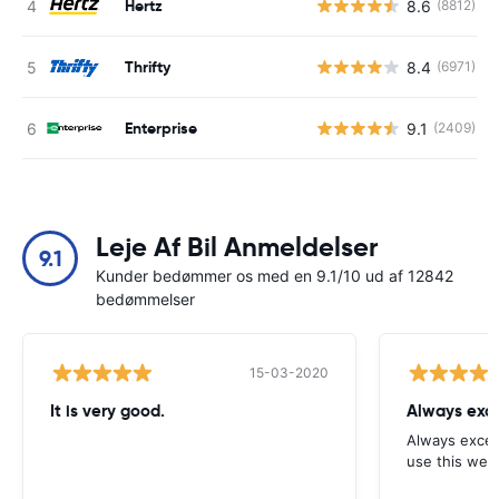
Hertz
8.6
(8812)
Thrifty
8.4
(6971)
Enterprise
9.1
(2409)
Leje Af Bil Anmeldelser
9.1
Kunder bedømmer os med en 9.1/10 ud af 12842
bedømmelser
15-03-2020
It is very good.
Always exce
Always excell
use this webs