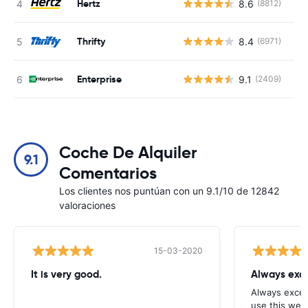
Hertz
8.6
(8812)
N
Thrifty
8.4
(6971)
N
Enterprise
9.1
(2409)
N
Coche De Alquiler
9.1
Comentarios
Los clientes nos puntúan con un 9.1/10 de 12842
valoraciones
15-03-2020
It is very good.
Always exce
Always excell
use this webs