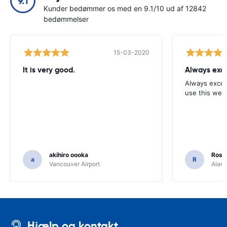
9.1
Kunder bedømmer os med en 9.1/10 ud af 12842
bedømmelser
15-03-2020
It is very good.
Always exce
Always excell
use this webs
akihiro oooka
Rosar
a
R
Vancouver Airport
Alamo
Hjælp og kontakt