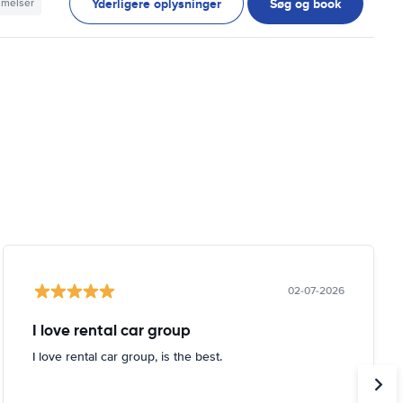
Yderligere oplysninger
Søg og book
mmelser
02-07-2026
I love rental car group
I love rental car group, is the best.