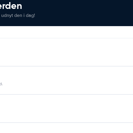
verden
 udnyt den i dag!
d.