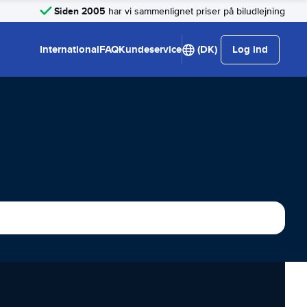
Siden 2005
har vi sammenlignet priser på biludlejning
International
FAQ
Kundeservice
(DK)
Log ind