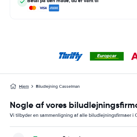
Betal på den måde, du er vant til
Hjem
Biludlejning Casselman
Nogle af vores biludlejningsfir
Vi tilbyder en sammenligning af alle biludlejningsfirmaer 