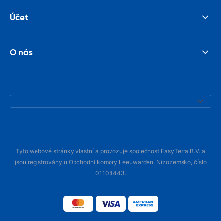
Účet
O nás
Tyto webové stránky vlastní a provozuje společnost EasyTerra B.V. a
jsou registrovány u Obchodní komory Leeuwarden, Nizozemsko, číslo
01104443.