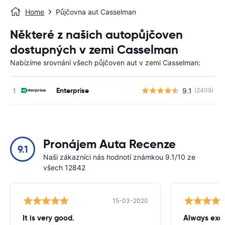
Home
Půjčovna aut Casselman
Některé z našich autopůjčoven
dostupných v zemi Casselman
Nabízíme srovnání všech půjčoven aut v zemi Casselman:
Enterprise
9.1
(2409)
Pronájem Auta Recenze
9.1
Naši zákazníci nás hodnotí známkou 9.1/10 ze
všech 12842
15-03-2020
It is very good.
Always exce