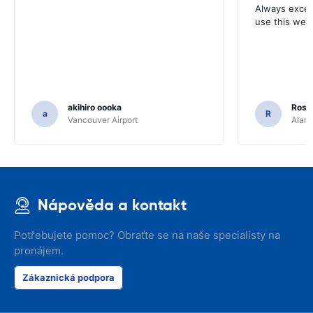
Always excell
use this webs
akihiro oooka
Rosar
a
R
Vancouver Airport
Alamo
Nápověda a kontakt
Potřebujete pomoc? Obraťte se na naše specialisty na
pronájem.
Zákaznická podpora