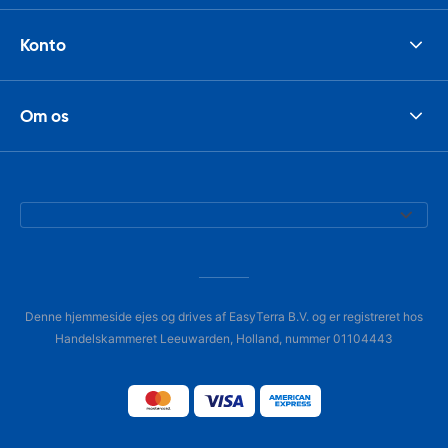
Konto
Om os
Denne hjemmeside ejes og drives af EasyTerra B.V. og er registreret hos
Handelskammeret Leeuwarden, Holland, nummer 01104443