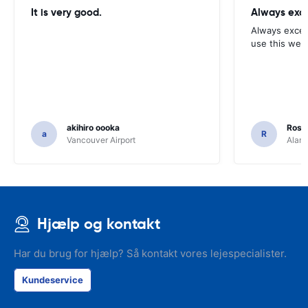
It is very good.
Always exce
Always excell
use this webs
akihiro oooka
Rosar
a
R
Vancouver Airport
Alamo
Hjælp og kontakt
Har du brug for hjælp? Så kontakt vores lejespecialister.
Kundeservice