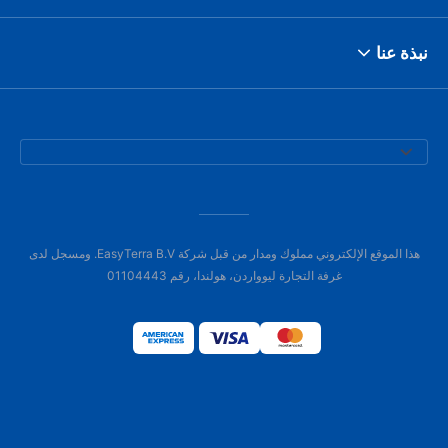
نبذة عنا
هذا الموقع الإلكتروني مملوك ومدار من قبل شركة EasyTerra B.V. ومسجل لدى
غرفة التجارة ليوواردن، هولندا، رقم 01104443