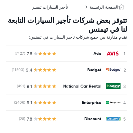
الصفحة الرئيسية
تأجير السيارات تيمينز
تتوفر بعض شركات تأجير السيارات التابعة
لنا في تيمنس
نقدم مقارنة بين جميع شركات تأجير السيارات في تيمنس:
Avis
7.6
(7427)
ل
Budget
9.4
(11503)
ل
National Car Rental
9.1
(491)
ل
Enterprise
9.1
(2406)
ل
Discount
7.8
(28)
ل