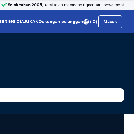
Sejak tahun 2005
, kami telah membandingkan tarif sewa mobil
SERING DIAJUKAN
Dukungan pelanggan
(ID)
Masuk