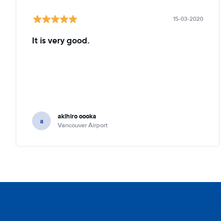
15-03-2020
It is very good.
akihiro oooka
a
Vancouver Airport