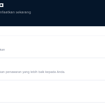
ia
anfaatkan sekarang
lkan
an penawaran yang lebih baik kepada Anda.