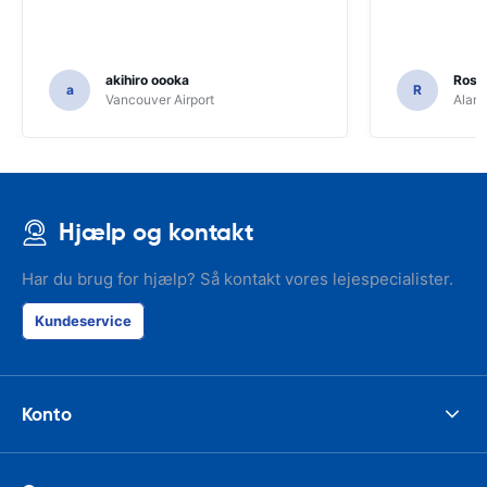
akihiro oooka
Rosar
a
R
Vancouver Airport
Alamo
Hjælp og kontakt
Har du brug for hjælp? Så kontakt vores lejespecialister.
Kundeservice
Konto