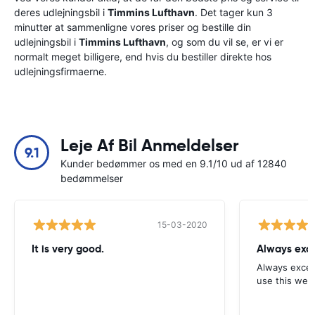
deres udlejningsbil i
Timmins Lufthavn
. Det tager kun 3
minutter at sammenligne vores priser og bestille din
udlejningsbil i
Timmins Lufthavn
, og som du vil se, er vi er
normalt meget billigere, end hvis du bestiller direkte hos
udlejningsfirmaerne.
Leje Af Bil Anmeldelser
9.1
Kunder bedømmer os med en 9.1/10 ud af 12840
bedømmelser
15-03-2020
It is very good.
Always exce
Always excell
use this webs