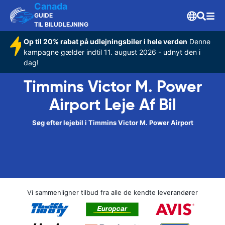
Canada
GUIDE
TIL BILUDLEJNING
Op til 20% rabat på udlejningsbiler i hele verden
Denne
kampagne gælder indtil 11. august 2026 - udnyt den i
dag!
Timmins Victor M. Power
Airport Leje Af Bil
Søg efter lejebil i Timmins Victor M. Power Airport
Vi sammenligner tilbud fra alle de kendte leverandører