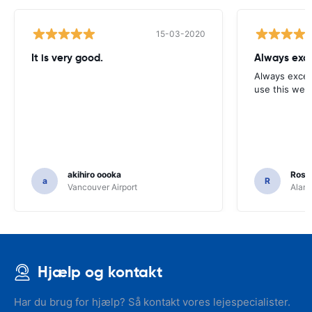
15-03-2020
It is very good.
Always exce
Always excell
use this webs
akihiro oooka
Rosar
a
R
Vancouver Airport
Alamo
Hjælp og kontakt
Har du brug for hjælp? Så kontakt vores lejespecialister.