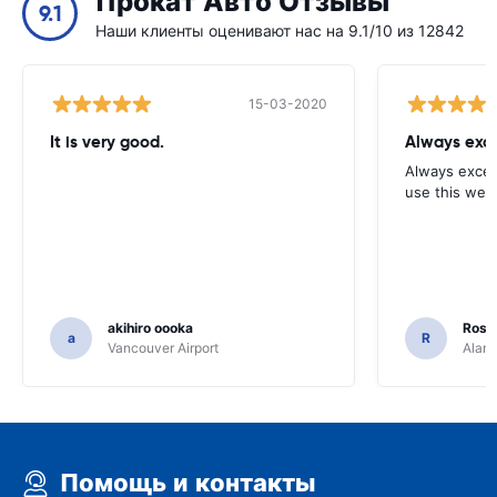
Прокат Авто Отзывы
9.1
Наши клиенты оценивают нас на 9.1/10 из 12842
15-03-2020
It is very good.
Always exce
Always excell
use this webs
akihiro oooka
Rosar
a
R
Vancouver Airport
Alamo
Помощь и контакты