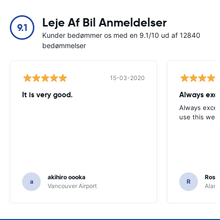
Leje Af Bil Anmeldelser
9.1
Kunder bedømmer os med en 9.1/10 ud af 12840
bedømmelser
15-03-2020
It is very good.
Always exce
Always excell
use this webs
akihiro oooka
Rosar
a
R
Vancouver Airport
Alamo