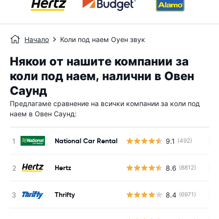
Начало
Коли под наем Оуен звук
Някои от нашите компании за
коли под наем, налични в Овен
Саунд
Предлагаме сравнение на всички компании за коли под
наем в Овен Саунд:
National Car Rental
9.1
(492)
Н
Hertz
8.6
(8812)
Н
Thrifty
8.4
(6971)
Н