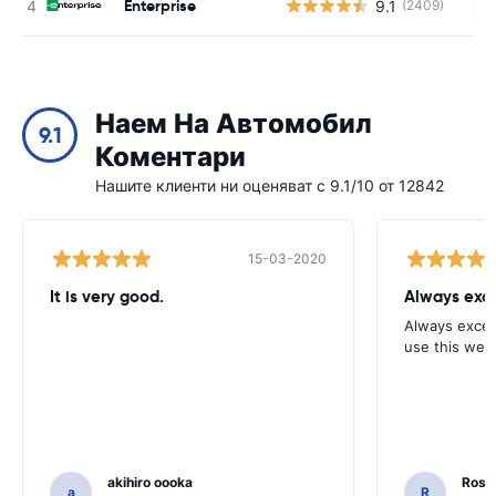
Enterprise
9.1
(2409)
Н
Наем На Автомобил
9.1
Коментари
Нашите клиенти ни оценяват с 9.1/10 от 12842
15-03-2020
It is very good.
Always exce
Always excell
use this webs
akihiro oooka
Rosar
a
R