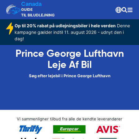
Canada
GUIDE
TIL BILUDLEJNING
Op til 20% rabat på udlejningsbiler i hele verden
Denne
kampagne gælder indtil 11. august 2026 - udnyt den i
dag!
Prince George Lufthavn
Leje Af Bil
Søg efter lejebil i Prince George Lufthavn
Vi sammenligner tilbud fra alle de kendte leverandører