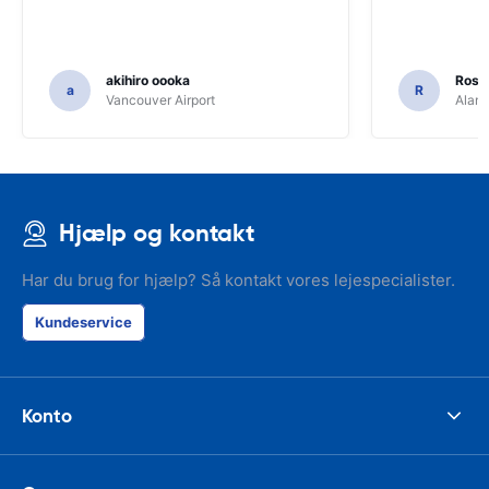
akihiro oooka
Rosar
a
R
Vancouver Airport
Alamo
Hjælp og kontakt
Har du brug for hjælp? Så kontakt vores lejespecialister.
Kundeservice
Konto