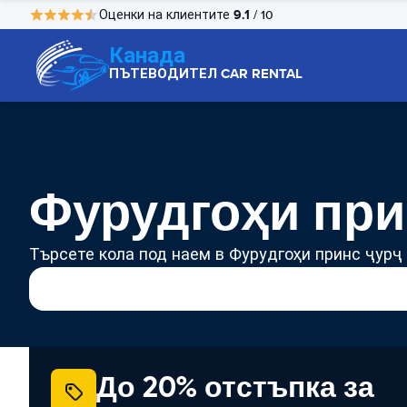
9.1
Оценки на клиентите
/ 10
Канада
ПЪТЕВОДИТЕЛ CAR RENTAL
Фурудгоҳи при
Търсете кола под наем в Фурудгоҳи принс ҷурҷ
До 20% отстъпка за