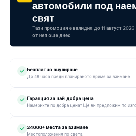
автомобили под наем
свят
Тази промоция е валидна до 11 август 2026 г
от нея още днес!
Безплатно анулиране
До 48 часа преди планираното време за взимане
Гаранция за най-добра цена
Намерихте по-добра цена? Ще ви предложим по-изг
24000+ места за взимане
Местоположения по света