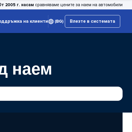
От 2005 г. насам
сравняваме цените за наем на автомобили
оддръжка на клиенти
(BG)
Влезте в системата
д наем