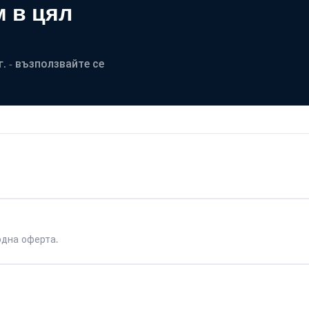
 в цял
. - възползвайте се
одна оферта.