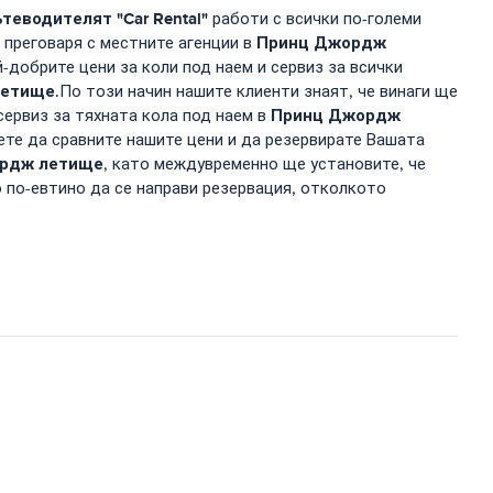
теводителят "Car Rental"
работи с всички по-големи
Принц Джордж
 преговаря с местните агенции в
й-добрите цени за коли под наем и сервиз за всички
летище
.По този начин нашите клиенти знаят, че винаги ще
Принц Джордж
сервиз за тяхната кола под наем в
ете да сравните нашите цени и да резервирате Вашата
рдж летище
, като междувременно ще установите, че
о по-евтино да се направи резервация, отколкото