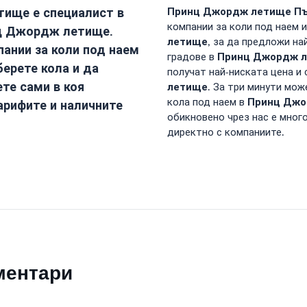
тище
е специалист в
Принц Джордж летище
Пъ
компании за коли под наем и
ц Джордж летище
.
летище
, за да предложи на
ании за коли под наем
Принц Джордж 
градове в
берете кола и да
получат най-ниската цена и 
ете сами в коя
летище
. За три минути мож
Принц Джо
кола под наем в
арифите и наличните
обикновено чрез нас е мног
директно с компаниите.
ментари