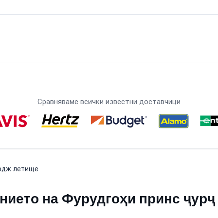
Сравняваме всички известни доставчици
рдж летище
ието на Фурудгоҳи принс ҷурҷ