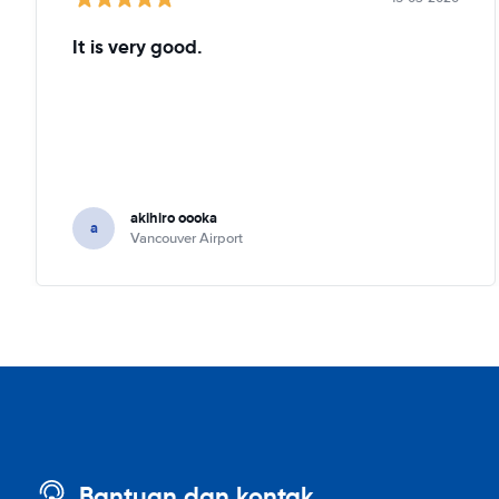
It is very good.
akihiro oooka
a
Vancouver Airport
Bantuan dan kontak