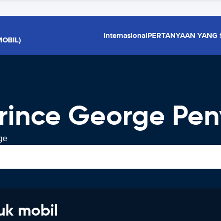
Internasional
PERTANYAAN YANG 
OBIL)
rince George Pe
ge
uk mobil