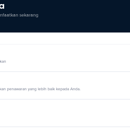
ia
anfaatkan sekarang
lkan
an penawaran yang lebih baik kepada Anda.