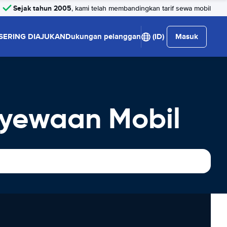
Sejak tahun 2005
, kami telah membandingkan tarif sewa mobil
SERING DIAJUKAN
Dukungan pelanggan
(ID)
Masuk
nyewaan Mobil