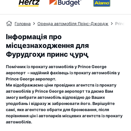
Головна
Оренда автомобіля Прінс-Джордж
Prince 
Інформація про
місцезнаходження для
Фурудгоҳи принс ҷурҷ
Помічник із прокату автомобілів у
Prince George
аеропорт
– надійний фахівець із прокату автомобілів у
Prince George аеропорт
.
Ми відображаємо ціни провідних агентств із прокату
автомобілів у
Prince George аеропорт
та даємо Вам
змогу вибрати автомобіль відповідно до Ваших
уподобань і відразу ж забронювати його. Вирішуйте
самі, яке агентство обрати для бронювання, після
порівняння цін і автопарків місцевих агентств із прокату
автомобілів.