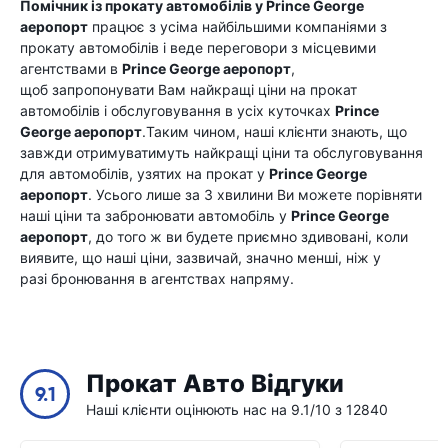
Помічник із прокату автомобілів у
Prince George
аеропорт
працює з усіма найбільшими компаніями з
прокату автомобілів і веде переговори з місцевими
агентствами в
Prince George аеропорт
,
щоб запропонувати Вам найкращі ціни на прокат
автомобілів і обслуговування в усіх куточках
Prince
George аеропорт
.Таким чином, наші клієнти знають, що
завжди отримуватимуть найкращі ціни та обслуговування
для автомобілів, узятих на прокат у
Prince George
аеропорт
. Усього лише за 3 хвилини Ви можете порівняти
наші ціни та забронювати автомобіль у
Prince George
аеропорт
, до того ж ви будете приємно здивовані, коли
виявите, що наші ціни, зазвичай, значно менші, ніж у
разі бронювання в агентствах напряму.
Прокат Авто Відгуки
9.1
Наші клієнти оцінюють нас на 9.1/10 з 12840