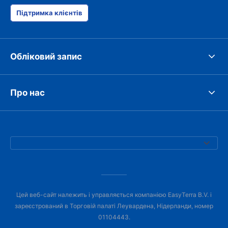
Підтримка клієнтів
Обліковий запис
Про нас
Цей веб-сайт належить і управляється компанією EasyTerra B.V. і
зареєстрований в Торговій палаті Леувардена, Нідерланди, номер
01104443.