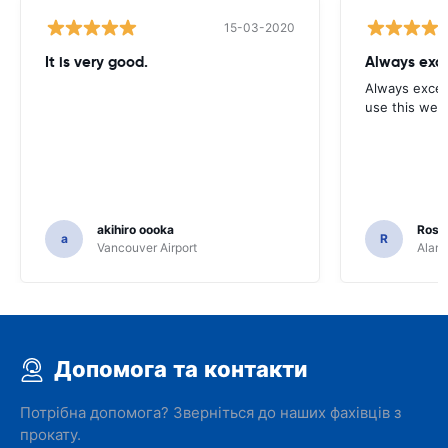
15-03-2020
It is very good.
Always exce
Always excell
use this webs
akihiro oooka
Rosar
a
R
Vancouver Airport
Alamo
Допомога та контакти
Потрібна допомога? Зверніться до наших фахівців з
прокату.