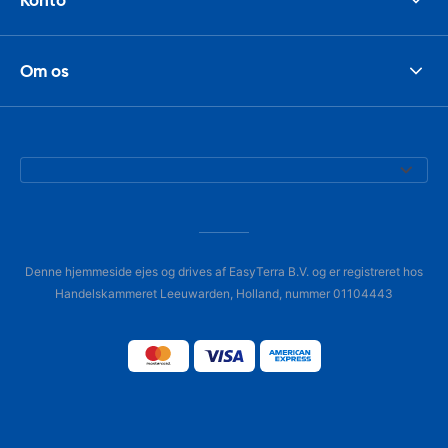
Om os
Denne hjemmeside ejes og drives af EasyTerra B.V. og er registreret hos
Handelskammeret Leeuwarden, Holland, nummer 01104443