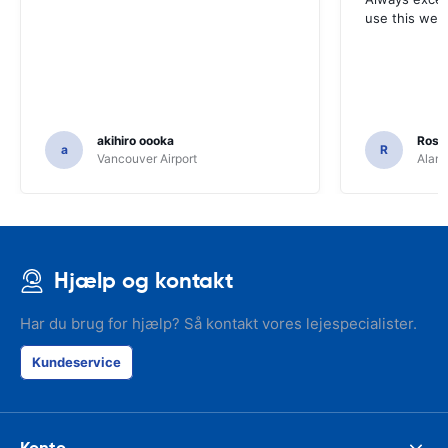
use this webs
akihiro oooka
Rosar
a
R
Vancouver Airport
Alamo
Hjælp og kontakt
Har du brug for hjælp? Så kontakt vores lejespecialister.
Kundeservice
Konto