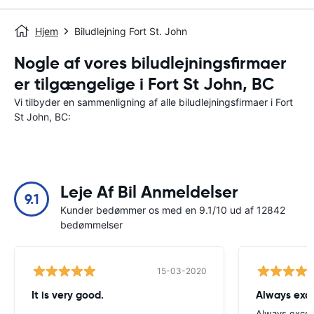
Hjem
Biludlejning Fort St. John
Nogle af vores biludlejningsfirmaer
er tilgængelige i Fort St John, BC
Vi tilbyder en sammenligning af alle biludlejningsfirmaer i Fort
St John, BC:
Leje Af Bil Anmeldelser
9.1
Kunder bedømmer os med en 9.1/10 ud af 12842
bedømmelser
15-03-2020
It is very good.
Always exce
Always excell