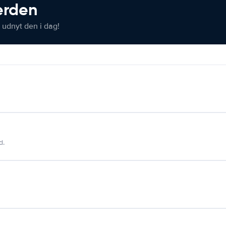
verden
 udnyt den i dag!
d.