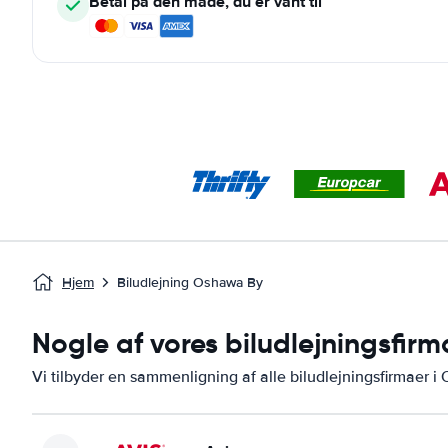
Betal på den måde, du er vant til
Hjem
Biludlejning Oshawa By
Nogle af vores biludlejningsfir
Vi tilbyder en sammenligning af alle biludlejningsfirmaer 