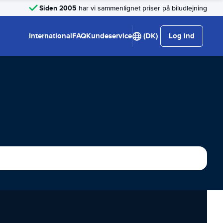
Siden 2005
har vi sammenlignet priser på biludlejning
International
FAQ
Kundeservice
(DK)
Log ind