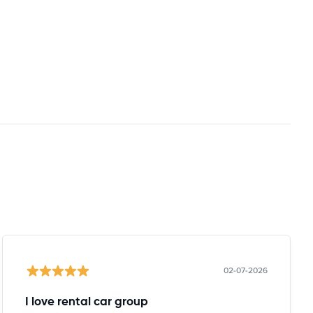
02-07-2026
I love rental car group