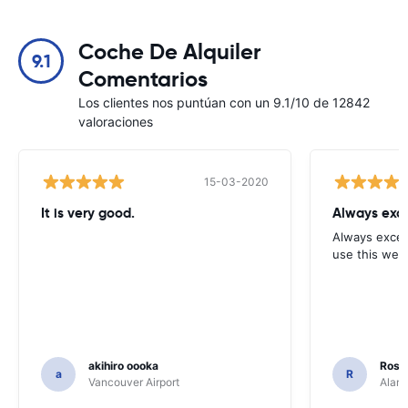
Coche De Alquiler
9.1
Comentarios
Los clientes nos puntúan con un 9.1/10 de 12842
valoraciones
15-03-2020
It is very good.
Always exce
Always excell
use this webs
akihiro oooka
Rosar
a
R
Vancouver Airport
Alamo