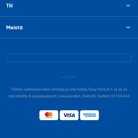
Tili
Meistä
Tämän verkkosivuston omistaa ja sitä hoitaa EasyTerra B.V. ja se on
rekisteröity Kauppakamariin, Leeuwarden, Hollanti, numero 01104443