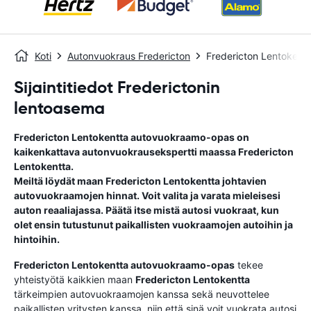
Koti
Autonvuokraus Fredericton
Fredericton Lentokent
Sijaintitiedot Frederictonin
lentoasema
Fredericton Lentokentta
autovuokraamo-opas
on
kaikenkattava autonvuokrausekspertti maassa
Fredericton
Lentokentta
.
Meiltä löydät maan
Fredericton Lentokentta
johtavien
autovuokraamojen hinnat. Voit valita ja varata mieleisesi
auton reaaliajassa. Päätä itse mistä autosi vuokraat, kun
olet ensin tutustunut paikallisten vuokraamojen autoihin ja
hintoihin.
Fredericton Lentokentta
autovuokraamo-opas
tekee
yhteistyötä kaikkien maan
Fredericton Lentokentta
tärkeimpien autovuokraamojen kanssa sekä neuvottelee
paikallisten yritysten kanssa, niin että sinä voit vuokrata autosi