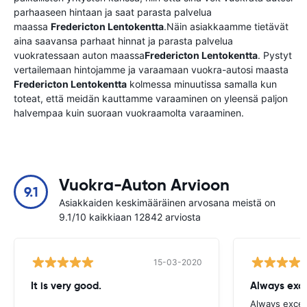
parhaaseen hintaan ja saat parasta palvelua
maassa
Fredericton Lentokentta
.Näin asiakkaamme tietävät
aina saavansa parhaat hinnat ja parasta palvelua
vuokratessaan auton maassa
Fredericton Lentokentta
. Pystyt
vertailemaan hintojamme ja varaamaan vuokra-autosi maasta
Fredericton Lentokentta
kolmessa minuutissa samalla kun
toteat, että meidän kauttamme varaaminen on yleensä paljon
halvempaa kuin suoraan vuokraamolta varaaminen.
Vuokra-Auton Arvioon
9.1
Asiakkaiden keskimääräinen arvosana meistä on
9.1/10 kaikkiaan 12842 arviosta
15-03-2020
It is very good.
Always exce
Always excell