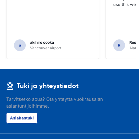
use this webs
akihiro oooka
Rosar
a
R
Vancouver Airport
Alamo
Tuki ja yhteystiedot
Tarvitsetko apua? Ota yhteyttä vuokrausalan
asiantuntijoihimme.
Asiakastuki