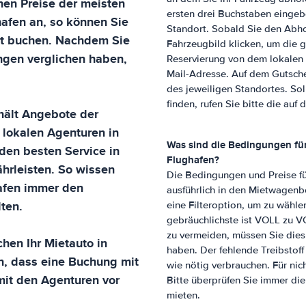
hnen Preise der meisten
ersten drei Buchstaben eingeb
hafen
an, so können Sie
Standort. Sobald Sie den Abho
it buchen. Nachdem Sie
Fahrzeugbild klicken, um die 
ngen verglichen haben,
Reservierung von dem lokalen A
Mail-Adresse. Auf dem Gutsche
des jeweiligen Standortes. Sol
finden, rufen Sie bitte die a
hält Angebote der
 lokalen Agenturen in
Was sind die Bedingungen f
den besten Service in
Flughafen
?
hrleisten. So wissen
Die Bedingungen und Preise f
afen
immer den
ausführlich in den Mietwagenb
ten.
eine Filteroption, um zu wähl
gebräuchlichste ist VOLL zu V
zu vermeiden, müssen Sie dies
hen Ihr Mietauto in
haben. Der fehlende Treibstoff
en, dass eine Buchung mit
wie nötig verbrauchen. Für nic
 mit den Agenturen vor
Bitte überprüfen Sie immer die 
mieten.