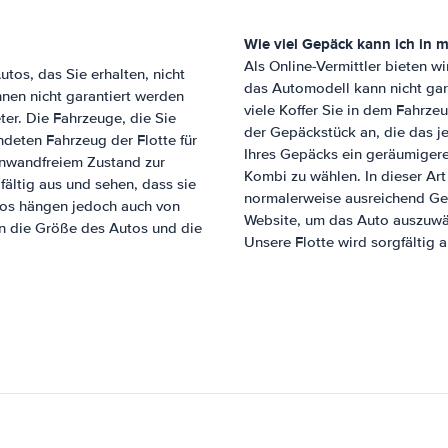
Wie viel Gepäck kann ich in
Als Online-Vermittler bieten 
tos, das Sie erhalten, nicht
das Automodell kann nicht gar
en nicht garantiert werden
viele Koffer Sie in dem Fahrze
er. Die Fahrzeuge, die Sie
der Gepäckstück an, die das j
ndeten Fahrzeug der Flotte für
Ihres Gepäcks ein geräumigere
inwandfreiem Zustand zur
Kombi zu wählen. In dieser Ar
ältig aus und sehen, dass sie
normalerweise ausreichend Gepä
utos hängen jedoch auch von
Website, um das Auto auszuwäh
n die Größe des Autos und die
Unsere Flotte wird sorgfältig 