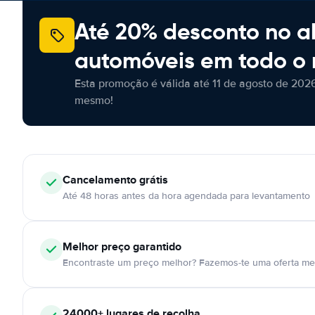
Até 20% desconto no a
automóveis em todo o
Esta promoção é válida até 11 de agosto de 2026
mesmo!
Cancelamento
grátis
Até 48 horas antes da hora agendada para levantamento
Melhor preço garantido
Encontraste um preço melhor? Fazemos-te uma oferta mel
24000+
lugares de recolha