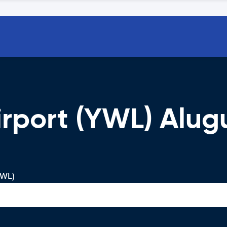
irport (YWL) Alug
YWL)