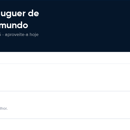
luguer de
 mundo
 - aproveite-a hoje
hor.