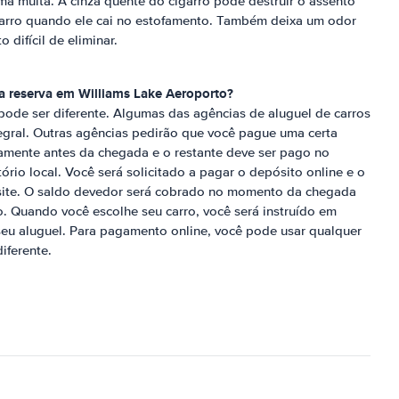
ma multa. A cinza quente do cigarro pode destruir o assento
carro quando ele cai no estofamento. Também deixa um odor
 difícil de eliminar.
a reserva em
Williams Lake Aeroporto
?
pode ser diferente. Algumas das agências de aluguel de carros
gral. Outras agências pedirão que você pague uma certa
amente antes da chegada e o restante deve ser pago no
rio local. Você será solicitado a pagar o depósito online e o
 site. O saldo devedor será cobrado no momento da chegada
o. Quando você escolhe seu carro, você será instruído em
eu aluguel. Para pagamento online, você pode usar qualquer
ferente.