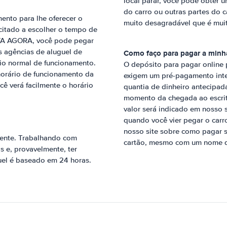
local parar, você pode obter u
do carro ou outras partes do 
ento para lhe oferecer o
muito desagradável que é muito
icitado a escolher o tempo de
RVA AGORA, você pode pegar
 agências de aluguel de
Como faço para pagar a minh
rio normal de funcionamento.
O depósito para pagar online 
 horário de funcionamento da
exigem um pré-pagamento inte
ê verá facilmente o horário
quantia de dinheiro antecipad
momento da chegada ao escritó
valor será indicado em nosso
quando você vier pegar o carr
nosso site sobre como pagar s
ente. Trabalhando com
cartão, mesmo com um nome di
 e, provavelmente, ter
uel é baseado em 24 horas.