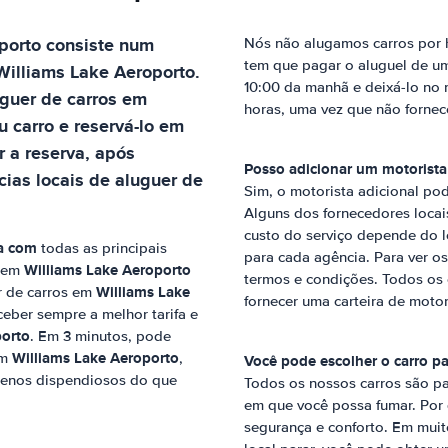
porto
consiste num
Nós não alugamos carros por h
tem que pagar o aluguel de um 
Williams Lake Aeroporto
.
10:00 da manhã e deixá-lo no 
uguer de carros em
horas, uma vez que não fornec
u carro e reservá-lo em
 a reserva, após
Posso adicionar um motorista
ias locais de aluguer de
Sim, o motorista adicional pod
Alguns dos fornecedores locais
custo do serviço depende do l
a com
todas as principais
para cada agência. Para ver os 
Williams Lake Aeroporto
s em
termos e condições. Todos os 
Williams Lake
er de carros em
fornecer uma carteira de motor
ceber sempre a melhor tarifa e
porto
. Em 3 minutos, pode
Williams Lake Aeroporto
em
,
Você pode escolher o carro p
enos dispendiosos do que
Todos os nossos carros são pa
em que você possa fumar. Por 
segurança e conforto. Em muito