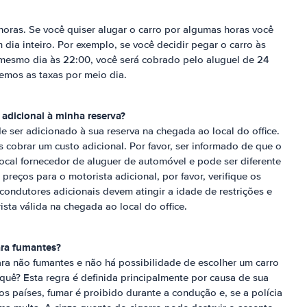
oras. Se você quiser alugar o carro por algumas horas você
dia inteiro. Por exemplo, se você decidir pegar o carro às
mesmo dia às 22:00, você será cobrado pelo aluguel de 24
emos as taxas por meio dia.
 adicional à minha reserva?
e ser adicionado à sua reserva na chegada ao local do office.
 cobrar um custo adicional. Por favor, ser informado de que o
ocal fornecedor de aluguer de automóvel e pode ser diferente
preços para o motorista adicional, por favor, verifique os
condutores adicionais devem atingir a idade de restrições e
ista válida na chegada ao local do office.
ara fumantes?
ra não fumantes e não há possibilidade de escolher um carro
quê? Esta regra é definida principalmente por causa de sua
s países, fumar é proibido durante a condução e, se a polícia