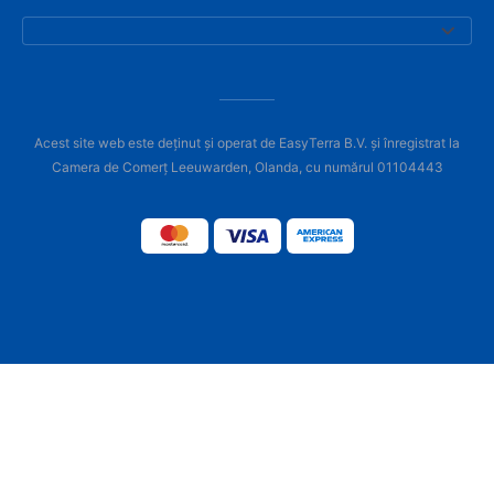
Acest site web este deținut și operat de EasyTerra B.V. și înregistrat la
Camera de Comerț Leeuwarden, Olanda, cu numărul 01104443