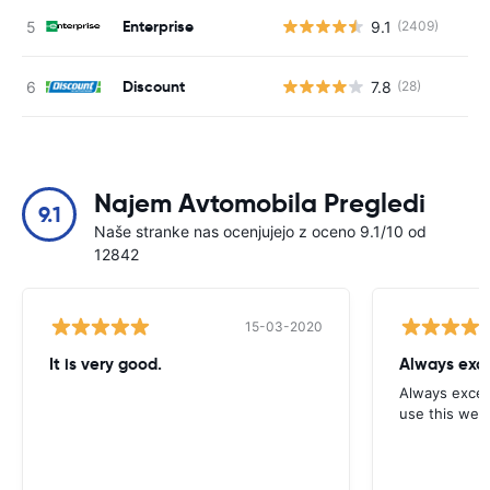
Enterprise
9.1
(2409)
St
Discount
7.8
(28)
St
Najem Avtomobila Pregledi
9.1
Naše stranke nas ocenjujejo z oceno 9.1/10 od
12842
15-03-2020
It is very good.
Always exce
Always excell
use this webs