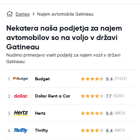
Domov
Najem avtomobila Gatineau
Nekatera naša podjetja za najem
avtomobilov so na voljo v državi
Gatineau
Nudimo primerjavo vseh podjetij za najem vozil v državi
Gatineau:
Budget
9.4
(11512)
St
Dollar Rent a Car
7.7
(5291)
St
Hertz
8.6
(8812)
St
Thrifty
8.4
(6971)
St