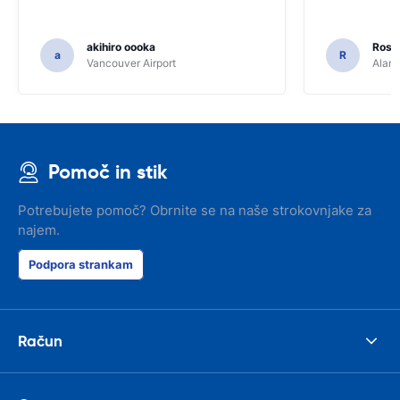
akihiro oooka
Rosar
a
R
Vancouver Airport
Alamo
Pomoč in stik
Potrebujete pomoč? Obrnite se na naše strokovnjake za
najem.
Podpora strankam
Račun