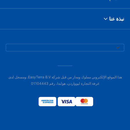
نبذة عنا
هذا الموقع الإلكتروني مملوك ومدار من قبل شركة EasyTerra B.V. ومسجل لدى
غرفة التجارة ليوواردن، هولندا، رقم 01104443