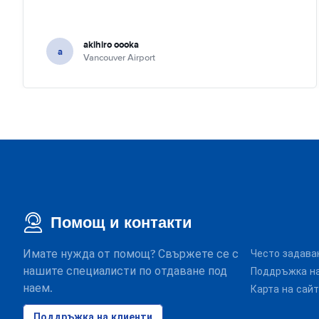
akihiro oooka
a
Vancouver Airport
Помощ и контакти
Имате нужда от помощ? Свържете се с
Често задава
нашите специалисти по отдаване под
Поддръжка на
наем.
Карта на сай
Поддръжка на клиенти