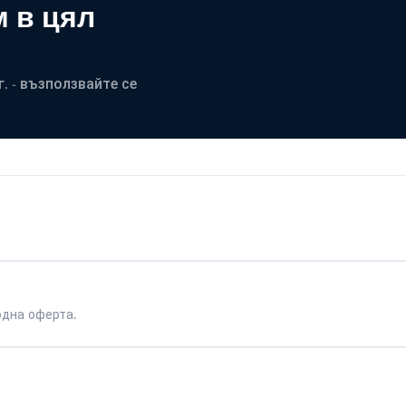
 в цял
. - възползвайте се
одна оферта.