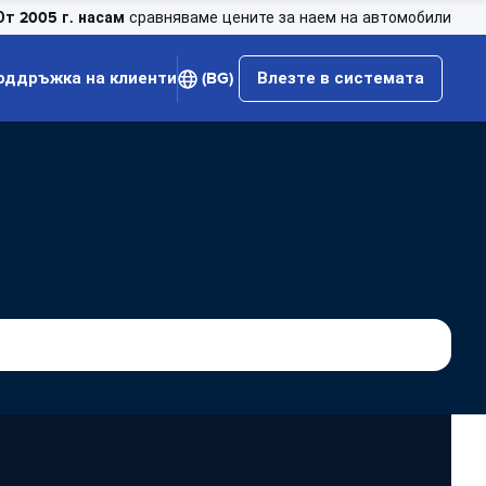
От 2005 г. насам
сравняваме цените за наем на автомобили
оддръжка на клиенти
(BG)
Влезте в системата