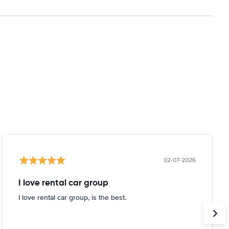
02-07-2026
I love rental car group
I love rental car group, is the best.