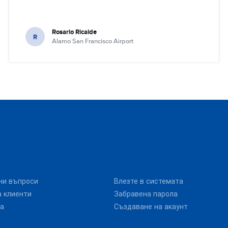
Rosario Ricalde
R
Alamo San Francisco Airport
ни въпроси
Влезте в системата
 клиенти
Забравена парола
та
Създаване на акаунт