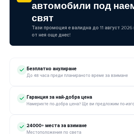
автомобили под наем
свят
Тази промоция е валидна до 11 август 2026 г
от нея още днес!
Безплатно анулиране
До 48 часа преди планираното време за взимане
Гаранция за най-добра цена
Намерихте по-добра цена? Ще ви предложим по-изг
24000+ места за взимане
Местоположения по света