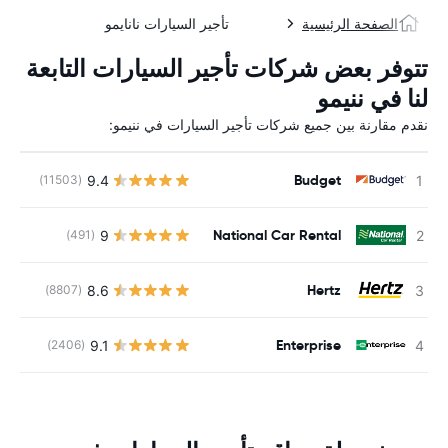
الصفحة الرئيسية
تأجير السيارات نانايمو
تتوفر بعض شركات تأجير السيارات التابعة
لنا في ننيمو
نقدم مقارنة بين جميع شركات تأجير السيارات في ننيمو:
Budget
9.4
(11503)
National Car Rental
9
(491)
Hertz
8.6
(8807)
ل
Enterprise
9.1
(2406)
ل