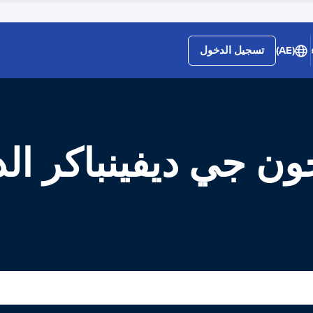
(AE)
تسجيل الدخول
 جي ديفينباكر الد