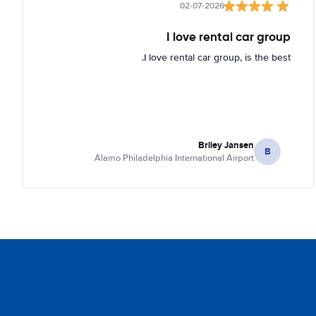
02-07-2026
I love rental car group
I love rental car group, is the best.
Briley Jansen
B
Alamo Philadelphia International Airport