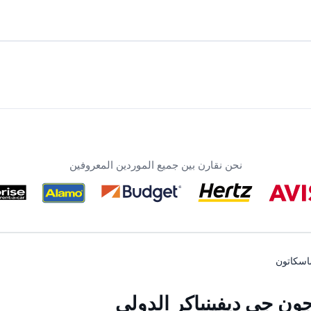
نحن نقارن بين جميع الموردين المعروفين
سكاتون
ون جي ديفينباكر الدولي