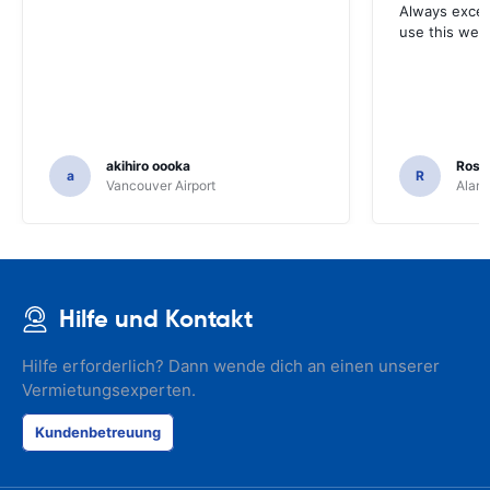
Always excell
use this webs
akihiro oooka
Rosar
a
R
Vancouver Airport
Alamo
Hilfe und Kontakt
Hilfe erforderlich? Dann wende dich an einen unserer
Vermietungsexperten.
Kundenbetreuung