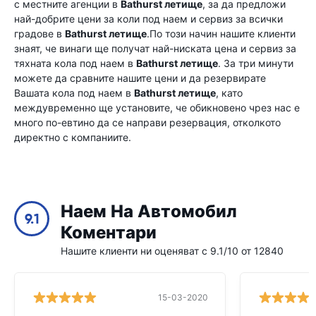
с местните агенции в
Bathurst летище
, за да предложи
най-добрите цени за коли под наем и сервиз за всички
градове в
Bathurst летище
.По този начин нашите клиенти
знаят, че винаги ще получат най-ниската цена и сервиз за
тяхната кола под наем в
Bathurst летище
. За три минути
можете да сравните нашите цени и да резервирате
Вашата кола под наем в
Bathurst летище
, като
междувременно ще установите, че обикновено чрез нас е
много по-евтино да се направи резервация, отколкото
директно с компаниите.
Наем На Автомобил
9.1
Коментари
Нашите клиенти ни оценяват с 9.1/10 от 12840
15-03-2020