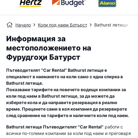
Начало
Коли под наем Ботърст
Bathurst летище
Информация за
местоположението на
Фурудгоҳи Батурст
Пътеводителят "Car Rental"
Bathurst летище
е
специалист в наемането на коли само с една спирка в
Bathurst летище
.
Показваме тарифите на повечето водещи компании за
коли под наем в
Bathurst летище
, за да можете да
изберете кола и да направите резервация в реално
време. Преценете сами в коя компания да резервирате
след сравнение на тарифите и наличните коли под наем.
Bathurst летище
Пътеводителят "Car Rental"
работи с
всички по-големи компании за коли под наем и преговаря