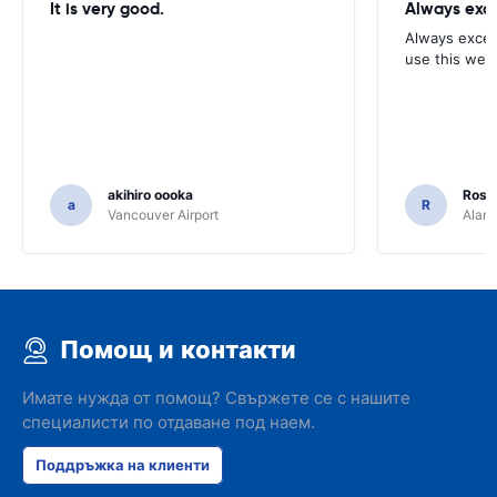
It is very good.
Always exce
Always excell
use this webs
akihiro oooka
Rosar
a
R
Vancouver Airport
Alamo
Помощ и контакти
Имате нужда от помощ? Свържете се с нашите
специалисти по отдаване под наем.
Поддръжка на клиенти