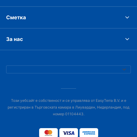
Сметка
За нас
Този уебсайт е собственост и се управлява от EasyTerra B.V. и е
регистриран в Търговската камара в Лиуварден, Нидерландия, под
номер 01104443.