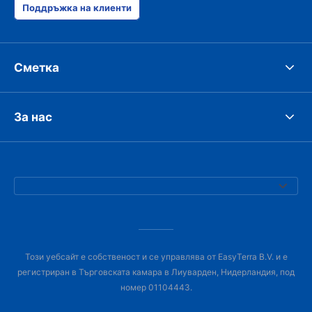
Поддръжка на клиенти
Сметка
За нас
Този уебсайт е собственост и се управлява от EasyTerra B.V. и е
регистриран в Търговската камара в Лиуварден, Нидерландия, под
номер 01104443.