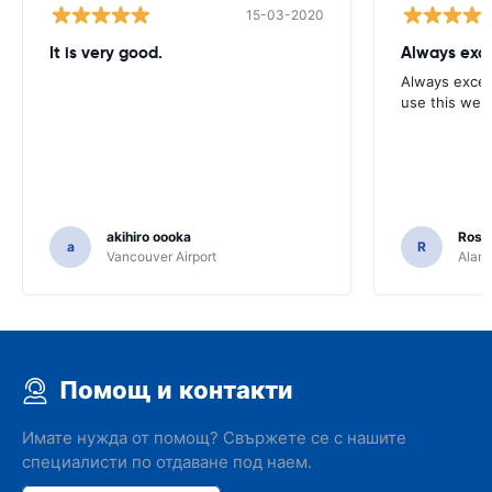
15-03-2020
It is very good.
Always exce
Always excell
use this webs
akihiro oooka
Rosar
a
R
Vancouver Airport
Alamo
Помощ и контакти
Имате нужда от помощ? Свържете се с нашите
специалисти по отдаване под наем.