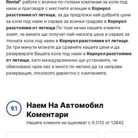
Rental"
работи с всички по-големи компании за коли под
наем и преговаря с местните агенции в
Корнуол
разстояние от летище
, за да предложи най-добрите цени
за коли под наем и сервиз за всички градове в
Корнуол
разстояние от летище
.По този начин нашите клиенти
знаят, че винаги ще получат най-ниската цена и сервиз за
тяхната кола под наем в
Корнуол разстояние от летище
.
За три минути можете да сравните нашите цени и да
резервирате Вашата кола под наем в
Корнуол разстояние
от летище
, като междувременно ще установите, че
обикновено чрез нас е много по-евтино да се направи
резервация, отколкото директно с компаниите.
Наем На Автомобил
9.1
Коментари
Нашите клиенти ни оценяват с 9.1/10 от 12842