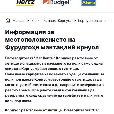
Начало
Коли под наем Корнуол
Корнуол разстояние
Информация за
местоположението на
Фурудгоҳи мантақа‌ий крнуол
Пътеводителят "Car Rental"
Корнуол разстояние от
летище
е специалист в наемането на коли само с една
спирка в
Корнуол разстояние от летище
.
Показваме тарифите на повечето водещи компании за
коли под наем в
Корнуол разстояние от летище
, за да
можете да изберете кола и да направите резервация в
реално време. Преценете сами в коя компания да
резервирате след сравнение на тарифите и наличните
коли под наем.
Корнуол разстояние от летище
Пътеводителят "Car