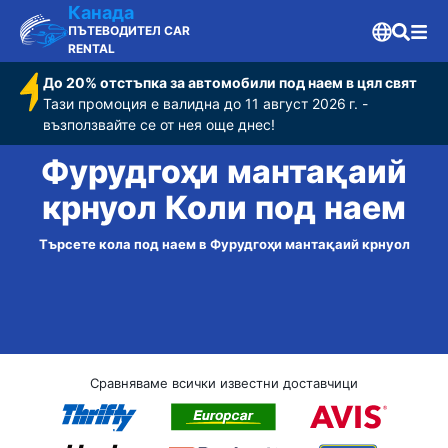
Канада
ПЪТЕВОДИТЕЛ CAR
RENTAL
До 20% отстъпка за автомобили под наем в цял свят
Тази промоция е валидна до 11 август 2026 г. -
възползвайте се от нея още днес!
Фурудгоҳи мантақа‌ий
крнуол Коли под наем
Търсете кола под наем в Фурудгоҳи мантақа‌ий крнуол
Сравняваме всички известни доставчици