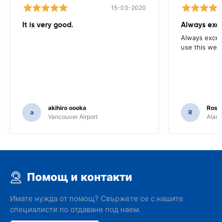
15-03-2020
It is very good.
Always exce
Always excell
use this webs
akihiro oooka
Rosar
a
R
Vancouver Airport
Alamo
Помощ и контакти
Имате нужда от помощ? Свържете се с нашите
специалисти по отдаване под наем.