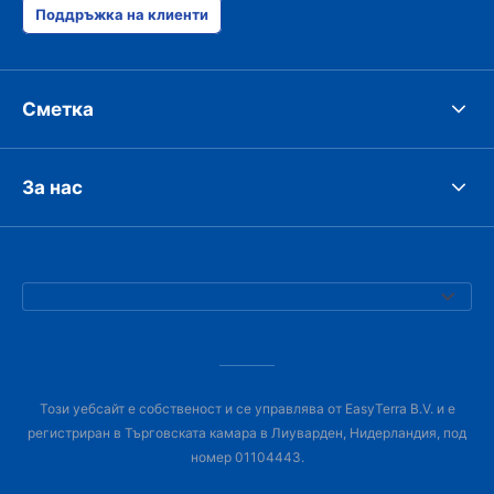
Поддръжка на клиенти
Сметка
За нас
Този уебсайт е собственост и се управлява от EasyTerra B.V. и е
регистриран в Търговската камара в Лиуварден, Нидерландия, под
номер 01104443.