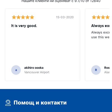
Нашите клиенти ни оценяват с 9.1/10 от 12840
15-03-2020
It is very good.
Always exce
Always excell
use this webs
akihiro oooka
Rosar
a
R
Vancouver Airport
Alamo
Помощ и контакти