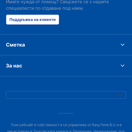
Имате нужда от помощ? Свържете се с нашите
специалисти по отдаване под наем.
Поддръжка на клиенти
Сметка
За нас
Този уебсайт е собственост и се управлява от EasyTerra B.V. и е
регистриран в Търговската камара в Лиуварден, Нидерландия, под