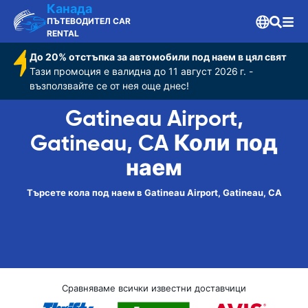
Канада
ПЪТЕВОДИТЕЛ CAR
RENTAL
До 20% отстъпка за автомобили под наем в цял свят
Тази промоция е валидна до 11 август 2026 г. -
възползвайте се от нея още днес!
Gatineau Airport,
Gatineau, CA Коли под
наем
Търсете кола под наем в Gatineau Airport, Gatineau, CA
Сравняваме всички известни доставчици