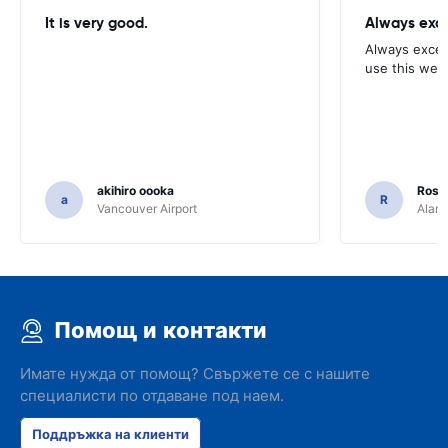
It is very good.
Always exce
Always excell
use this webs
akihiro oooka
Rosar
a
R
Vancouver Airport
Alamo
Помощ и контакти
Имате нужда от помощ? Свържете се с нашите
специалисти по отдаване под наем.
Поддръжка на клиенти