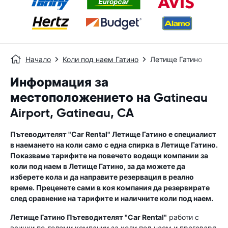
Начало
Коли под наем Гатино
Летище Гатино
Информация за
местоположението на Gatineau
Airport, Gatineau, CA
Пътеводителят "Car Rental"
Летище Гатино
е специалист
в наемането на коли само с една спирка в
Летище Гатино
.
Показваме тарифите на повечето водещи компании за
коли под наем в
Летище Гатино
, за да можете да
изберете кола и да направите резервация в реално
време. Преценете сами в коя компания да резервирате
след сравнение на тарифите и наличните коли под наем.
Летище Гатино
Пътеводителят "Car Rental"
работи с
всички по-големи компании за коли под наем и преговаря