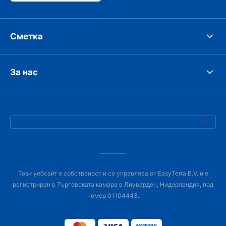
Сметка
За нас
Този уебсайт е собственост и се управлява от EasyTerra B.V. и е
регистриран в Търговската камара в Лиуварден, Нидерландия, под
номер 01104443.